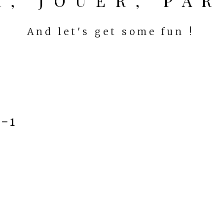
ER, JOUER, PA
And let's get some fun !
-1