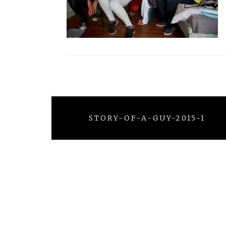
Navigation
de
STORY-OF-A-GUY-2015-1
l’article