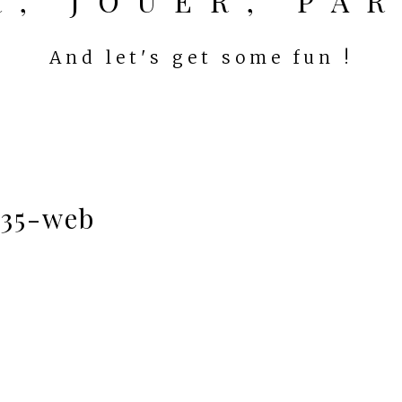
ER, JOUER, PA
And let's get some fun !
-35-web