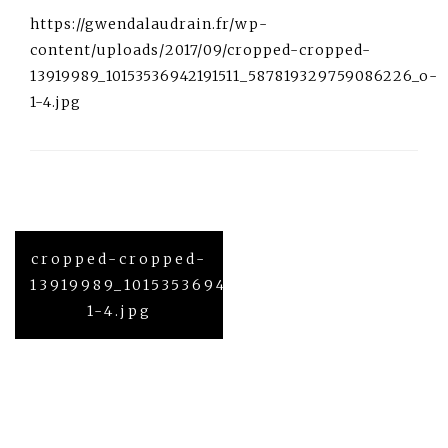
https://gwendalaudrain.fr/wp-
content/uploads/2017/09/cropped-cropped-
13919989_10153536942191511_587819329759086226_o-
1-4.jpg
Navigation
cropped-cropped-
de
l’article
13919989_10153536942191511_587819329759
1-4.jpg