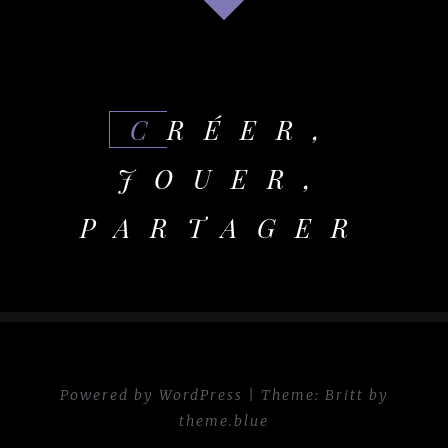
CRÉER,
JOUER,
PARTAGER
Powered by WordPress
|
Theme:
Britt
by
theme.blue