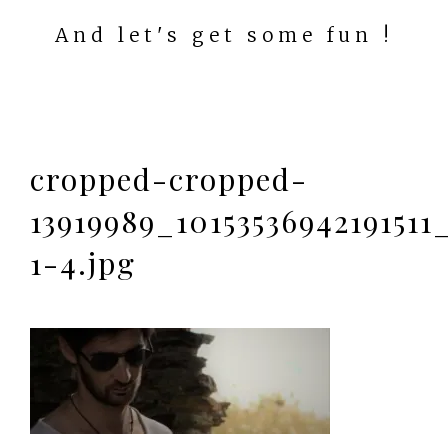
And let's get some fun !
cropped-cropped-
13919989_1015353694219151
1-4.jpg