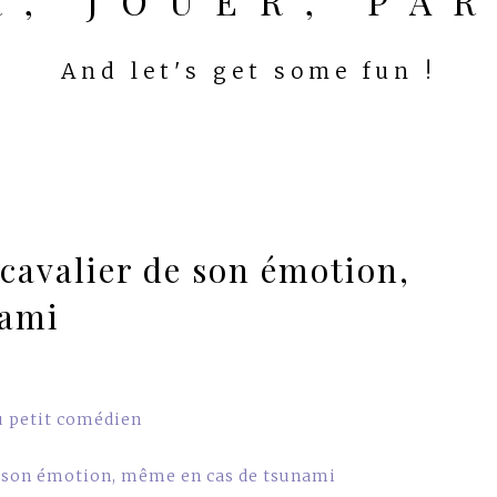
ER, JOUER, PA
And let's get some fun !
avalier de son émotion,
nami
u petit comédien
 son émotion, même en cas de tsunami