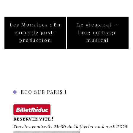
dans
dans
dans
une
une
une
nouvelle
nouvelle
nouvelle
fenêtre)
fenêtre)
fenêtre)
Navigation
Les Monstres : En
Le vieux rat –
de
l’article
cours de post-
long métrage
production
musical
EGO SUR PARIS !
RESERVEZ VITE !
Tous les vendredis 21h30 du 14 février au 4 avril 2025.