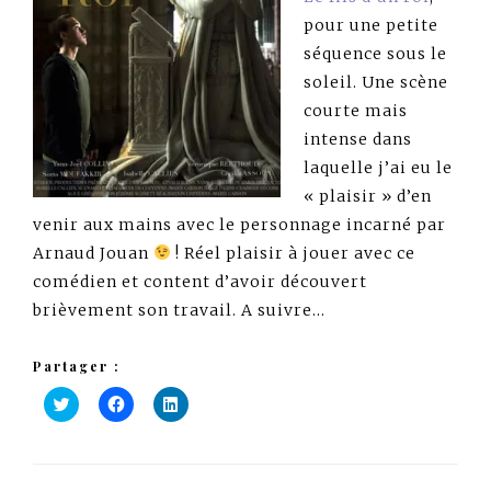
pour une petite
séquence sous le
soleil. Une scène
courte mais
intense dans
laquelle j’ai eu le
« plaisir » d’en
venir aux mains avec le personnage incarné par
Arnaud Jouan
! Réel plaisir à jouer avec ce
comédien et content d’avoir découvert
brièvement son travail. A suivre…
Partager :
Cliquez
Cliquez
Cliquez
pour
pour
pour
partager
partager
partager
sur
sur
sur
Twitter(ouvre
Facebook(ouvre
LinkedIn(ouvre