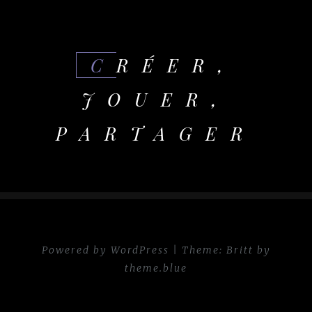
CRÉER,
JOUER,
PARTAGER
Powered by WordPress
|
Theme:
Britt
by
theme.blue