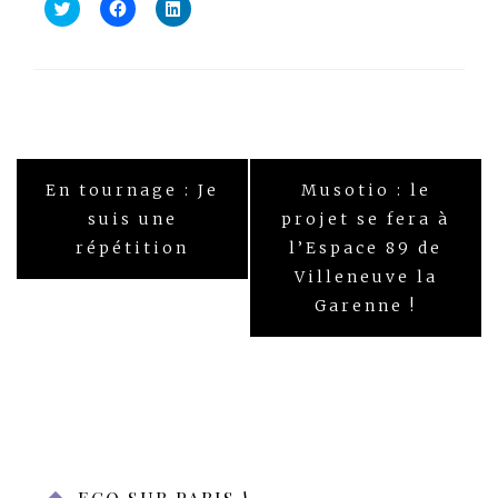
Cliquez
Cliquez
Cliquez
pour
pour
pour
partager
partager
partager
sur
sur
sur
Twitter(ouvre
Facebook(ouvre
LinkedIn(ouvre
dans
dans
dans
une
une
une
nouvelle
nouvelle
nouvelle
fenêtre)
fenêtre)
fenêtre)
Navigation
En tournage : Je
Musotio : le
de
l’article
suis une
projet se fera à
répétition
l’Espace 89 de
Villeneuve la
Garenne !